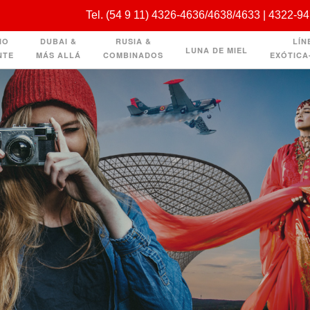
Tel. (54 9 11) 4326-4636/4638/4633 | 4322-9
IO
DUBAI &
RUSIA &
LÍN
LUNA DE MIEL
NTE
MÁS ALLÁ
COMBINADOS
EXÓTICA