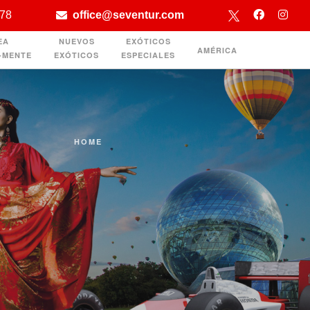
478
office@seventur.com
EA
NUEVOS
EXÓTICOS
AMÉRICA
-MENTE
EXÓTICOS
ESPECIALES
HOME