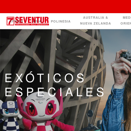
AUSTRALIA &
MED
ÁFRICA
ASIA
POLINESIA
NUEVA ZELANDA
ORIE
INSTITUCIONAL
EXÓTICOS
ESPECIALES